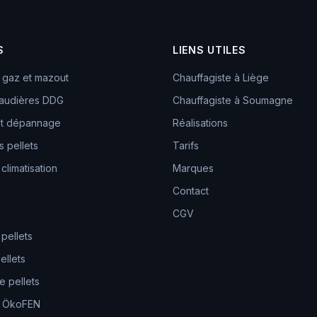
S
LIENS UTILES
 gaz et mazout
Chauffagiste à Liège
audières DDG
Chauffagiste à Soumagne
 et dépannage
Réalisations
 pellets
Tarifs
 climatisation
Marques
Contact
CGV
 pellets
ellets
 pellets
e ÖkoFEN