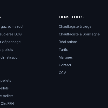
S
LIENS UTILES
 gaz et mazout
Chauffagiste à Liège
audières DDG
Chauffagiste à Soumagne
 et dépannage
Réalisations
 pellets
Tarifs
 climatisation
Marques
Contact
CGV
 pellets
ellets
 pellets
e ÖkoFEN